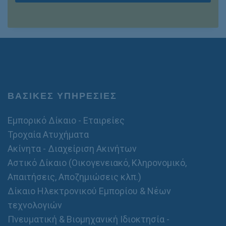
ο
*
ρ
μ
ό
/
*
ν
υ
μ
ο
ΒΑΣΙΚΕΣ ΥΠΗΡΕΣΙΕΣ
Εμπορικό Δίκαιο - Εταιρείες
Τροχαία Ατυχήματα
Ακίνητα - Διαχείριση Ακινήτων
Αστικό Δίκαιο (Οικογενειακό, Κληρονομικό,
Απαιτήσεις, Αποζημιώσεις κλπ.)
Δίκαιο Ηλεκτρονικού Εμπορίου & Νέων
τεχνολογιών
Πνευματική & Βιομηχανική Ιδιοκτησία -