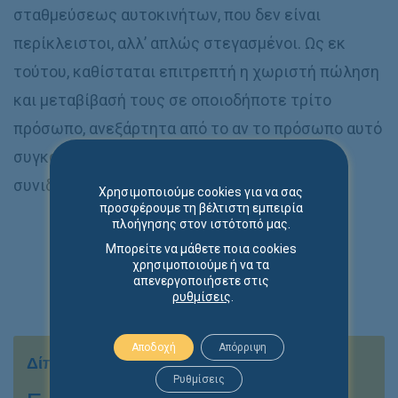
σταθμεύσεως αυτοκινήτων, που δεν είναι
περίκλειστοι, αλλ’ απλώς στεγασμένοι. Ως εκ
τούτου, καθίσταται επιτρεπτή η χωριστή πώληση
και μεταβίβασή τους σε οποιοδήποτε τρίτο
πρόσωπο, ανεξάρτητα από το αν το πρόσωπο αυτό
συγκαταλέγεται ή όχι μεταξύ των λοιπών
συνιδιοκτητών της πολυκατοικίας.
Χρησιμοποιούμε cookies για να σας
προσφέρουμε τη βέλτιστη εμπειρία
πλοήγησης στον ιστότοπό μας.
Μπορείτε να μάθετε ποια cookies
χρησιμοποιούμε ή να τα
απενεργοποιήσετε στις
ρυθμίσεις
.
Αποδοχή
Απόρριψη
Δίπλα σας αποτελεσματικά & με συνέπεια
Ρυθμίσεις