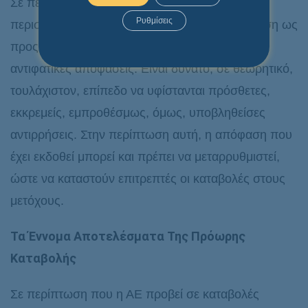
Σε περίπτωση υποβολής αντιρρήσεων από
Ρυθμίσεις
περισσότερους δανειστές, εκδίδεται μία απόφαση ως
προς όλες, προκειμένου να αποφευχθούν
αντιφατικές αποφάσεις. Είναι δυνατό, σε θεωρητικό,
τουλάχιστον, επίπεδο να υφίστανται πρόσθετες,
εκκρεμείς, εμπροθέσμως, όμως, υποβληθείσες
αντιρρήσεις. Στην περίπτωση αυτή, η απόφαση που
έχει εκδοθεί μπορεί και πρέπει να μεταρρυθμιστεί,
ώστε να καταστούν επιτρεπτές οι καταβολές στους
μετόχους.
Τα Έννομα Αποτελέσματα Της Πρόωρης
Καταβολής
Σε περίπτωση που η ΑΕ προβεί σε καταβολές