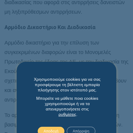
διαδικασίας που αφορά στις αντιρρήσεις δανειστών
μη ληξιπρόθεσμων αντιρρήσεων.
Αρμόδιο Δικαστήριο Και Διαδικασία
Αρμόδιο δικαστήριο για την επίλυση των
συγκεκριμένων διαφορών είναι το Μονομελές
Πρωτοδικείο της έδρας της ΑΕ, με την διαδικασία της
Εκούσιας Δικαιοδοσίας. Κατά την εκδίκαση της
Χρησιμοποιούμε cookies για να σας
σχετικής αίτησης της ΑΕ είναι δυνατό να παρέμβουν
προσφέρουμε τη βέλτιστη εμπειρία
και αντιλέξουν οι δανειστές που υπέβαλαν τις
πλοήγησης στον ιστότοπό μας.
Μπορείτε να μάθετε ποια cookies
αντιρρήσεις τους.
χρησιμοποιούμε ή να τα
απενεργοποιήσετε στις
ρυθμίσεις
.
Το αρμόδιο δικαστήριο αποφαίνεται σχετικά με τη
βασιμότητα ή μη των αντιρρήσεων των δανειστών.
Αποδοχή
Απόρριψη